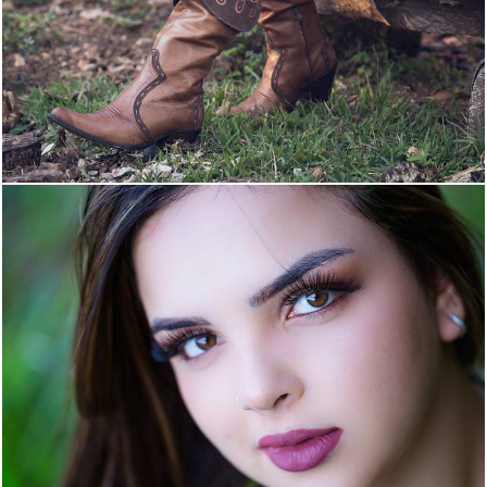
2578
438
3456
150