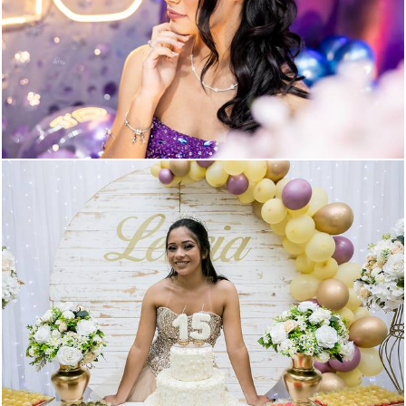
515
1026
1611
711