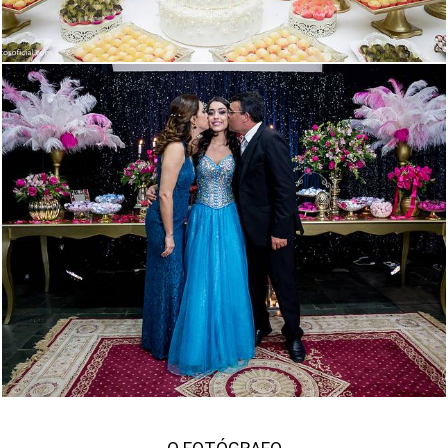
1739
391