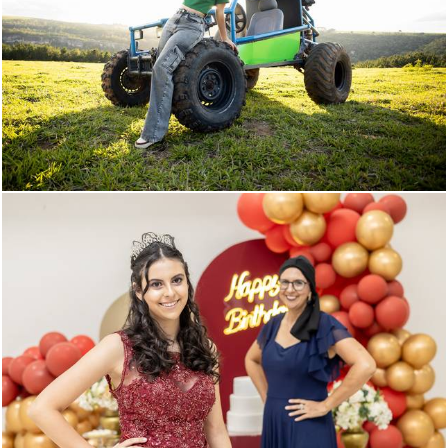
431
155
717
200