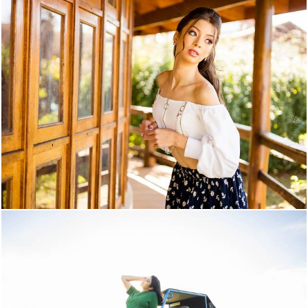
1286
487