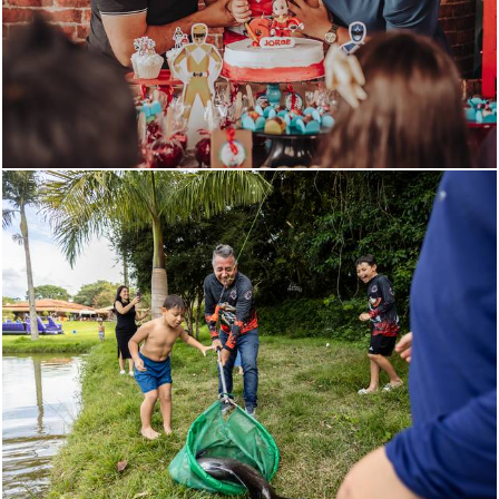
853
569
580
375