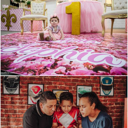
1409
247