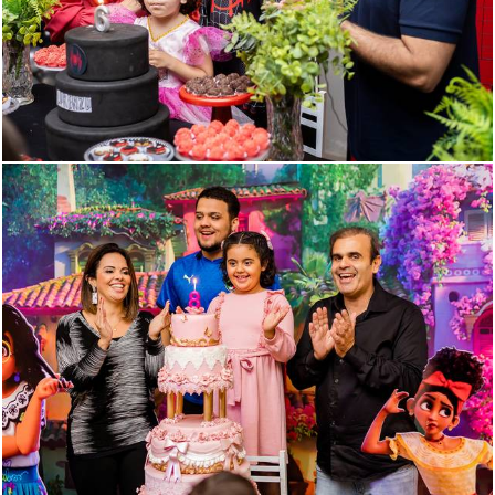
728
768
940
182