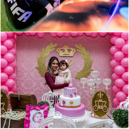
1834
176