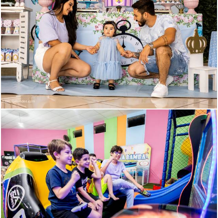
1202
254
592
817