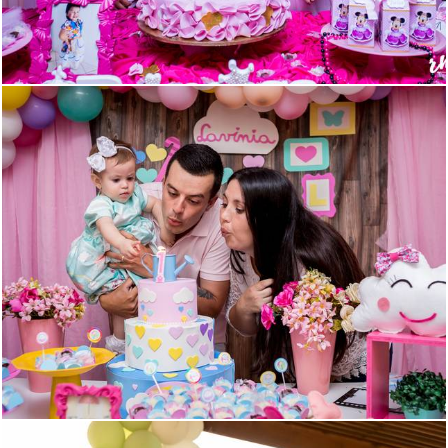
1924
47