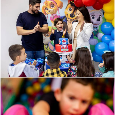
655
345