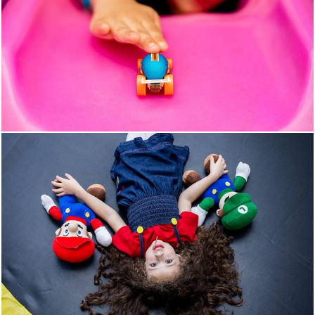
697
364
1471
165