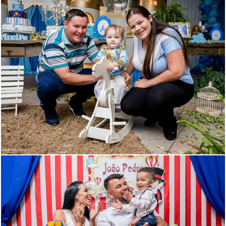
1475
130