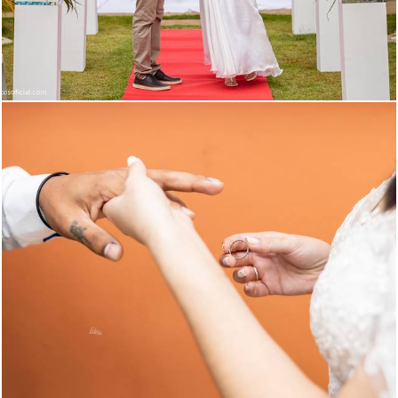
613
463