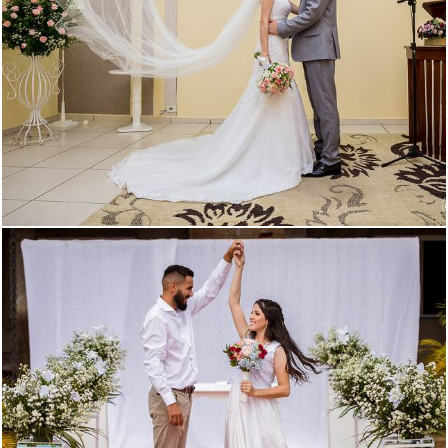
5142
562
1565
420