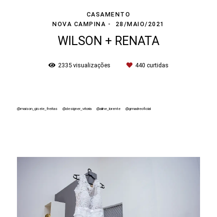
CASAMENTO
NOVA CAMPINA
28/MAIO/2021
WILSON + RENATA
2335
visualizações
440
curtidas
@maison_gisele_freitas @designer_vitoria @aline_lorente @gmadreoficial