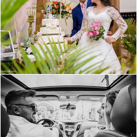
1437
616