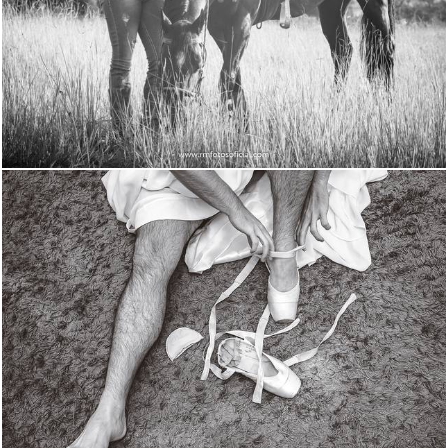
2533
837
1749
1007