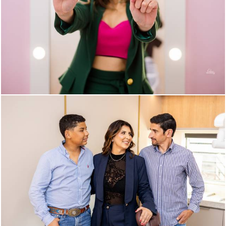
1355
1353
215
198