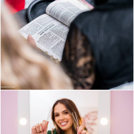
1427
230