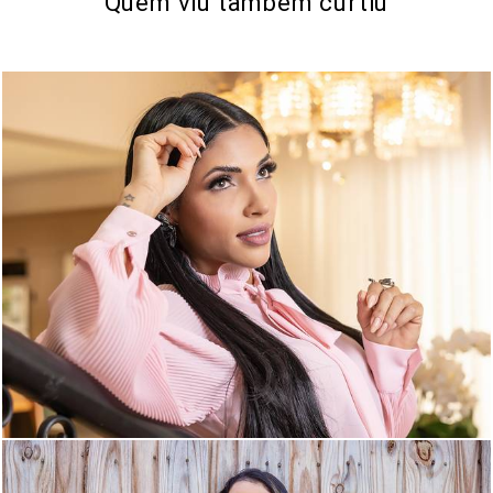
Quem viu também curtiu
946
480