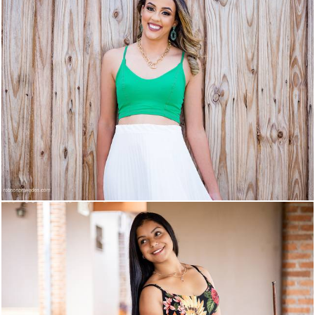
1819
217