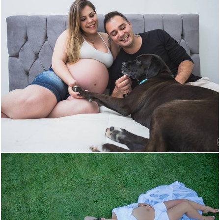
1944
511