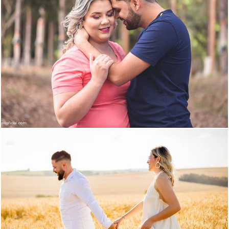
1501
124