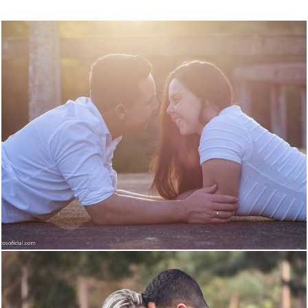
1853
377