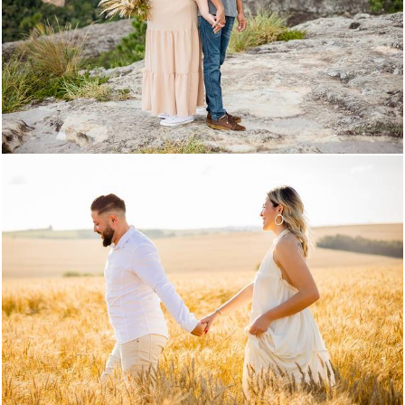
1291
143
1774
239