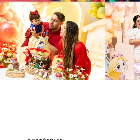
265
216