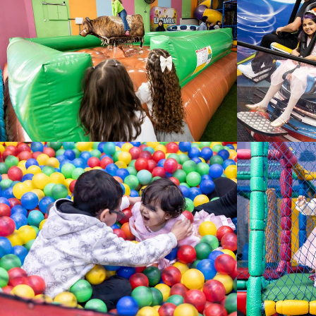
96
339
186
321