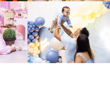
9
224
192