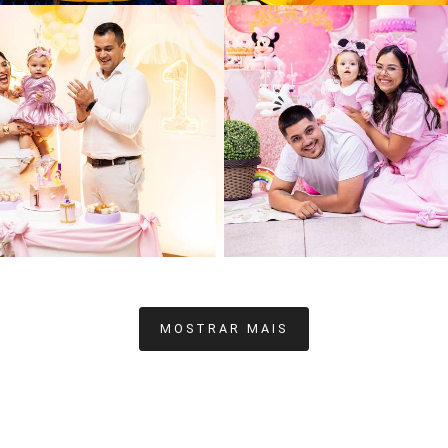
259
183
216
24
MOSTRAR MAIS