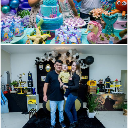
1337
1046
1517
116