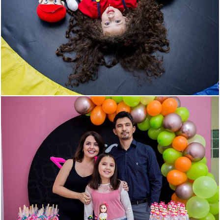
1467
165
1940
243