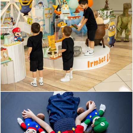
556
743