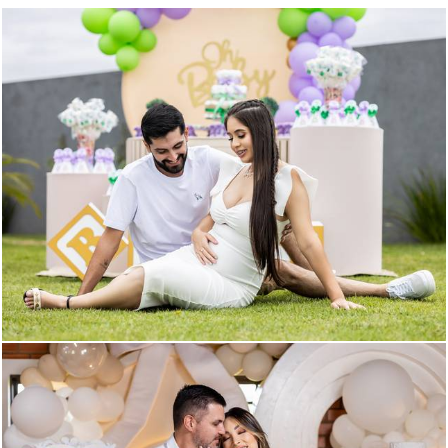
895
398