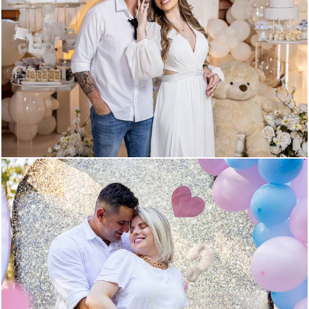
549
1029