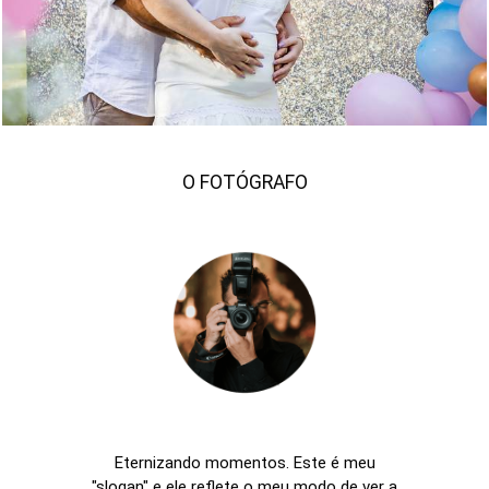
1436
353
O FOTÓGRAFO
Eternizando momentos. Este é meu
"slogan" e ele reflete o meu modo de ver a