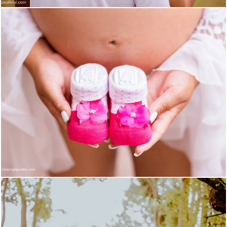
1964
249